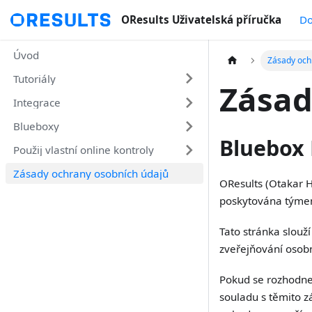
OResults Uživatelská příručka
Do
Úvod
Zásady och
Tutoriály
Zásad
Integrace
Blueboxy
Bluebox 
Použij vlastní online kontroly
Zásady ochrany osobních údajů
OResults (Otakar Hi
poskytována týmem 
Tato stránka slouž
zveřejňování osobn
Pokud se rozhodne
souladu s těmito z