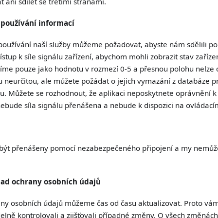
ani sdílet se třetími stranami.
používání informací
z používání naší služby můžeme požadovat, abyste nám sdělili po
ístup k síle signálu zařízení, abychom mohli zobrazit stav zaří
šíme pouze jako hodnotu v rozmezí 0-5 a přesnou polohu nelze 
u neurčitou, ale můžete požádat o jejich vymazání z databáze 
u. Můžete se rozhodnout, že aplikaci neposkytnete oprávnění k 
ebude síla signálu přenášena a nebude k dispozici na ovládací
ýt přenášeny pomocí nezabezpečeného připojení a my nemůžem
ad ochrany osobních údajů
ny osobních údajů můžeme čas od času aktualizovat. Proto vá
delně kontrolovali a zjišťovali případné změny. O všech změná