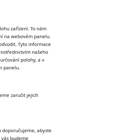
lohu zařízení. To nám
zení na webovém panelu.
odvodit. Tyto informace
prostřednictvím našeho
určování polohy, a v
m panelu.
e zaručit jejich
m doporučujeme, abyste
ch vás budeme